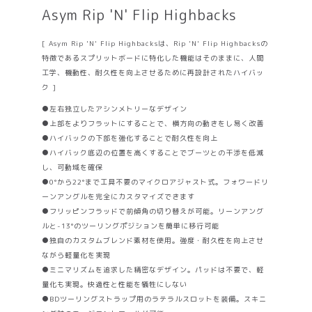
Asym Rip 'N' Flip Highbacks
[ Asym Rip 'N' Flip Highbacksは、Rip 'N' Flip Highbacksの
特徴であるスプリットボードに特化した機能はそのままに、人間
工学、機動性、耐久性を向上させるために再設計されたハイバッ
ク ]
●左右独立したアシンメトリーなデザイン
●上部をよりフラットにすることで、横方向の動きをし易く改善
●ハイバックの下部を強化することで耐久性を向上
●ハイバック底辺の位置を高くすることでブーツとの干渉を低減
し、可動域を確保
●0°から22°まで工具不要のマイクロアジャスト式。フォワードリ
ーンアングルを完全にカスタマイズできます
●フリッピンフラッドで前傾角の切り替えが可能。リーンアング
ルと-13°のツーリングポジションを簡単に移行可能
●独自のカスタムブレンド素材を使用。強度・耐久性を向上させ
ながら軽量化を実現
●ミニマリズムを追求した精密なデザイン。パッドは不要で、軽
量化も実現。快適性と性能を犠牲にしない
●BDツーリングストラップ用のラテラルスロットを装備。スキニ