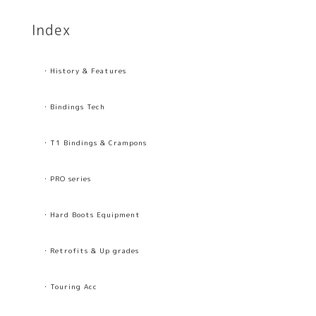
Index
・History & Features
・Bindings Tech
・T1 Bindings & Crampons
・PRO series
・Hard Boots Equipment
・Retrofits & Up grades
・Touring Acc