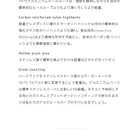
7075アルミニウムヒールループは、強度を維持しながらも当社の
標準的なヒールループよりもより薄くそしてより軽量。
Carbon reinforced nylon highbacks
軽量でレスポンスに優れたカーボンハイバックは当社の標準的な
強化ガラス性のハイバックよりも硬い。射出成形(Injection
Molding)はより複雑な形状を可能にし、従来のカーボン性ハイバ
ックよりも衝撃強度に優れている。
Hollow pivot pins
ステンレス製で標準仕様よりも33%軽量化されたピボットピン
Gram counting
ハードウェアをステンレススチール製からオーダーメードの
7075-T6アルミ製に変更することで軽量化。アルミニウムパーツ
は標準ステンレスパーツと比較し65%軽量。おそらく今後目にす
る殆どのカスタムスプリットボードバインディングで使われるネ
ジは私たちのアルミヒールループのネジになるでしょう。