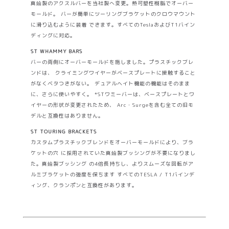
真鍮製のアクスルバーを当社製へ変更。熱可塑性樹脂でオーバー
モールド。 バーが簡単にツーリングブラケットのクロウマウント
に滑り込むように装着 できます。すべてのTeslaおよびT1バイン
ディングに対応。
ST WHAMMY BARS
バーの両側にオーバーモールドを施しました。プラスチックブレ
ンドは、 クライミングワイヤーがベースプレートに接触すること
がなくベタつきがない。 デュアルヘイト機能の機能はそのまま
に、さらに使いやすく。 *STワミーバーは、ベースプレートとワ
イヤーの形状が変更されたため、 Arc・Surgeを含む全ての旧モ
デルと互換性はありません。
ST TOURING BRACKETS
カスタムプラスチックブレンドをオーバーモールドにより、ブラ
ケットの穴 に採用されていた真鍮製ブッシングが不要になりまし
た。真鍮製ブッシング の4倍長持ちし、よりスムーズな回転がア
ルミブラケットの強度を保ちます すべてのTESLA / T1バインデ
ィング、クランポンと互換性があります。