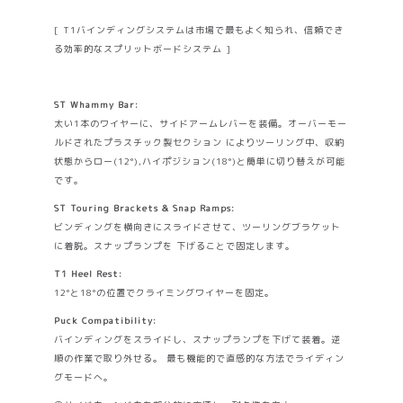
[ T1バインディングシステムは市場で最もよく知られ、信頼でき
る効率的なスプリットボードシステム ]
ST Whammy Bar:
太い1本のワイヤーに、サイドアームレバーを装備。オーバーモー
ルドされたプラスチック製セクション によりツーリング中、収納
状態からロー(12°),ハイポジション(18°)と簡単に切り替えが可能
です。
ST Touring Brackets & Snap Ramps:
ビンディングを横向きにスライドさせて、ツーリングブラケット
に着脱。スナップランプを 下げることで固定します。
T1 Heel Rest:
12°と18°の位置でクライミングワイヤーを固定。
Puck Compatibility:
バインディングをスライドし、スナップランプを下げて装着。逆
順の作業で取り外せる。 最も機能的で直感的な方法でライディン
グモードへ。