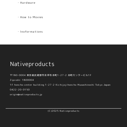
・Hardware
・How to Movies
・Inoformations
Nativeproducts
〒180-0004 東京都武蔵野市吉祥寺本町1-27-2 本町センタービル1F
Zipcode: 1800004
1F honcho center building 1-27-2 Kichijojihoncho Musashinoshi Tokyo Japan
0422-20-0150
origin@nativeproducts.jp
(C)2025 Nativeproducts